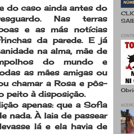
e do caso ainda antes do
CLI
sguardo. Nas terras
SAI
boas e as más notícias
CONTR
rinchas da parede. E já
anidade na alma, mãe de
mpolhos do mundo e
todas as mães amigas ou
ou chamar a Rosa e pôs-
Obri
o peito à disposição.
ção apenas: que a Sofia
ACERC
e nada. À laia de passear
levasse lá e ela havia de