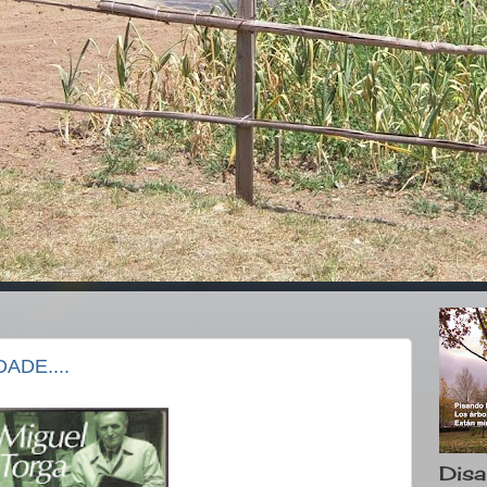
ADE....
Disa