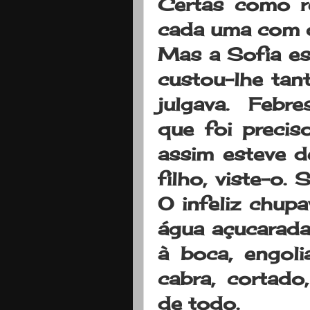
Certas como re
cada uma com 
Mas a Sofia es
custou-lhe tan
julgava. Febre
que foi preci
assim esteve d
filho, viste-o.
O infeliz chu
água açucarada
à boca, engoli
cabra, cortado
de todo.