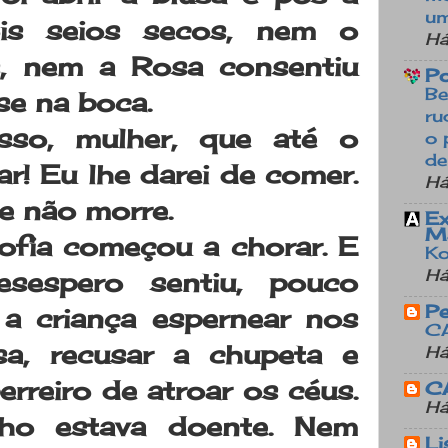
um
is seios secos, nem o
Há
s, nem a Rosa consentiu
Po
Be
se na boca.
ru
sso, mulher, que até o
o 
de
r! Eu lhe darei de comer.
Há
e não morre.
Ex
M
ofia começou a chorar. E
Ko
Há
esespero sentiu, pouco
P
 a criança espernear nos
C
a, recusar a chupeta e
Há
rreiro de atroar os céus.
C
Há
lho estava doente. Nem
Li