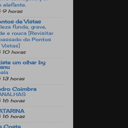
 elefante.
 9 horas
ntos de Vistas
leza funda, grave,
de e rouca [Revisitar
passado do Pontos
 Vistas]
 10 horas
iste um olhar by
anu
ala
 13 horas
edro Coimbra
ANALHAS
 16 horas
ATARINA
 16 horas
s Costa