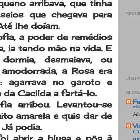
ueno arribava, que tinha
 seios que chegava para
SEGUI
Até lhe doíam.
ofia, a poder de remédios
, ia tendo mão na vida. E
 dormia, desmaiava, ou
i amodorrada, a Rosa era
VISITA
: agarrava no garoto e
 da Cacilda a fartá-lo.
BLOGU
Fa
ia arribou. Levantou-se
**
ito amarela e quis dar de
Há
 Já podia.
Vi
Ca
i abrir a blusa e pôs à
mo