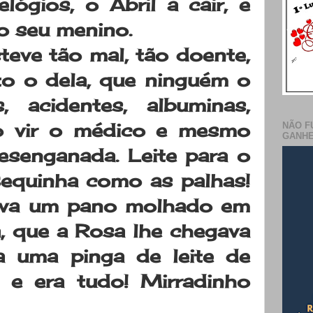
lógios, o Abril a cair, e
o seu menino.
teve tão mal, tão doente,
to o dela, que ninguém o
s, acidentes, albuminas,
so vir o médico e mesmo
NÃO F
GANHE
esenganada. Leite para o
 Sequinha como as palhas!
pava um pano molhado em
, que a Rosa lhe chegava
a uma pinga de leite de
, e era tudo! Mirradinho