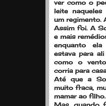
ver como o peq
leite naqueles
um regimento. 
Assim foi. A S
e mais remédios
enquanto ela
estava para al
como o vento
corria para casa
Até que a Sof
muito fraca, mu
mamar ao filho.
Mas, quando fo