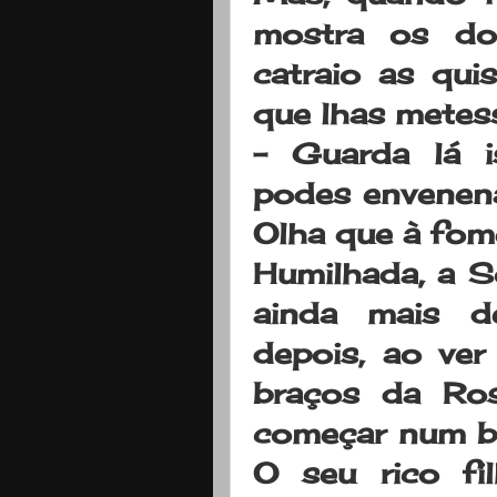
mostra os do
catraio as qui
que lhas metes
- Guarda lá i
podes envenena
Olha que à fom
Humilhada, a S
ainda mais d
depois, ao ver
braços da Ros
começar num be
O seu rico fi