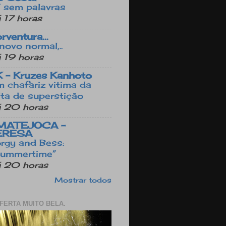
/ sem palavras
 17 horas
rventura...
novo normal,..
 19 horas
 - Kruzes Kanhoto
 chafariz vitima da
lta de superstição
 20 horas
MATEJOCA -
ERESA
rgy and Bess:
ummertime”
 20 horas
Mostrar todos
FERTA MUITO BELA.