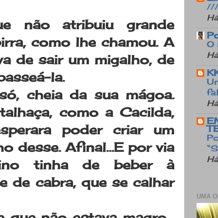
//
Há
 não atribuiu grande
Po
birra, como lhe chamou. A
O 
Há
va de sair um migalho, de
KK
passeá-la.
Um
só, cheia da sua mágoa.
fa
Há
talhaça, como a Cacilda,
E
sperara poder criar um
T
Po
lho desse. Afinal…E por via
“S
Há
ino tinha de beber à
e de cabra, que se calhar
UMA O
e que não estava magro…