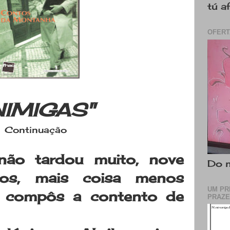
tú a
OFERT
INIMIGAS"
Continuação
l, não tardou muito, nove
Do m
os, mais coisa menos
UM PR
e compôs a contento de
PRAZE