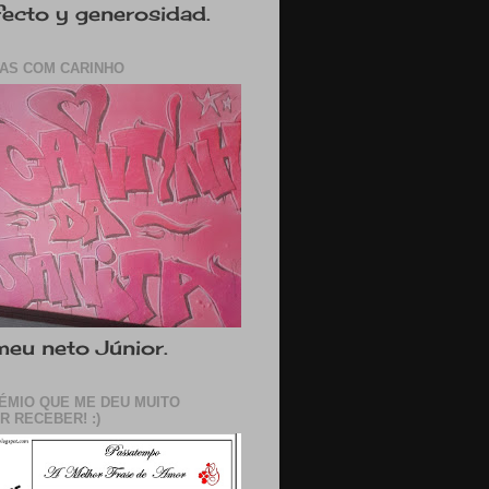
fecto y generosidad.
AS COM CARINHO
eu neto Júnior.
ÉMIO QUE ME DEU MUITO
R RECEBER! :)