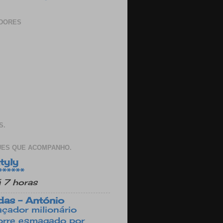
DORES
S.
ES QUE ACOMPANHO.
tyly
******
 7 horas
das - António
çador milionário
rre esmagado por