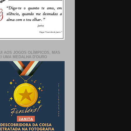
UI AOS JOGOS OLÍMPICOS, MAS
I UMA MEDALHA D'OURO