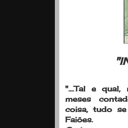
"
"....Tal e qua
meses contad
coisa, tudo s
Faiões.