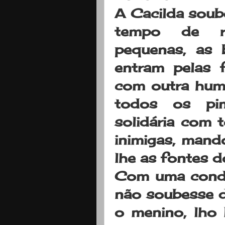
A Cacilda soub
tempo de re
pequenas, as 
entram pelas f
com outra hum
todos os pi
solidária com 
inimigas, mand
lhe as fontes d
Com uma condi
não soubesse d
o menino, lho 