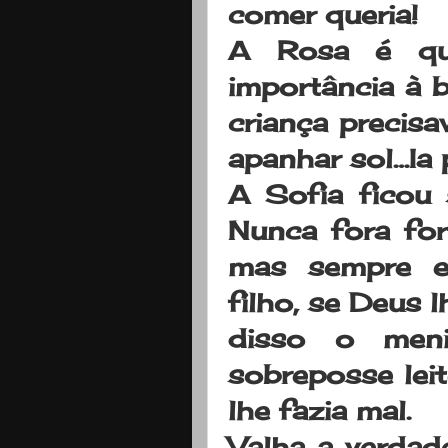
comer queria!
A Rosa é que
importância à 
criança precisa
apanhar sol…Ia 
A Sofia ficou 
Nunca fora for
mas sempre e
filho, se Deus 
disso o men
sobreposse leit
lhe fazia mal.
Valha a verdad